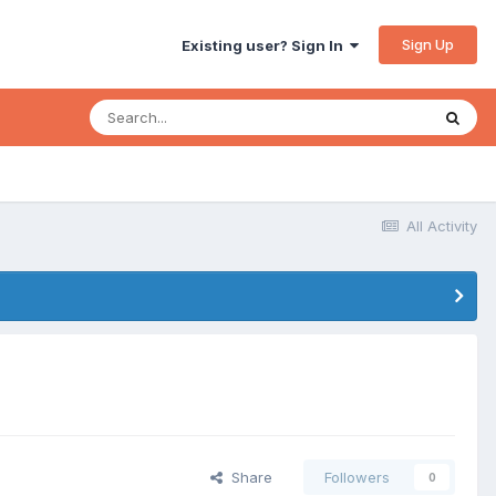
Sign Up
Existing user? Sign In
All Activity
Share
Followers
0