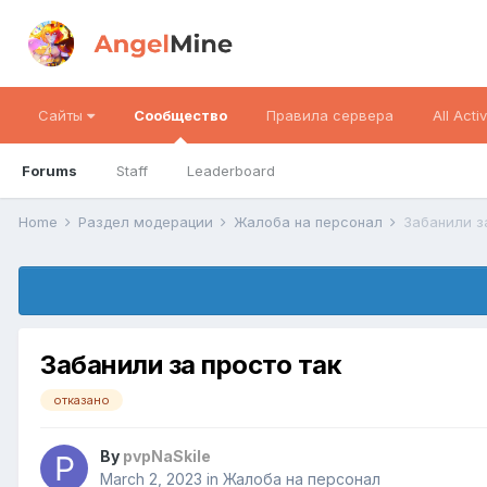
Сайты
Сообщество
Правила сервера
All Activ
Forums
Staff
Leaderboard
Home
Раздел модерации
Жалоба на персонал
Забанили з
Забанили за просто так
отказано
By
pvpNaSkile
March 2, 2023
in
Жалоба на персонал