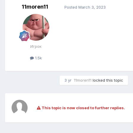
11moren11
Posted
March 3, 2023
Игрок
1.5k
3 yr
11moren11
locked this topic
This topic is now closed to further replies.