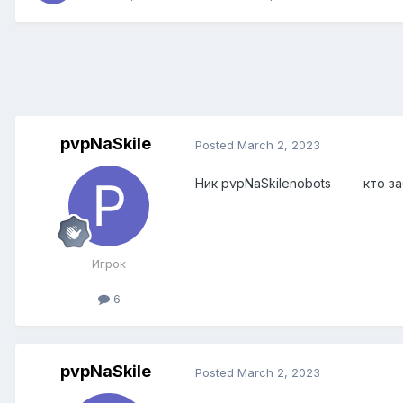
pvpNaSkile
Posted
March 2, 2023
Ник pvpNaSkilenobots кто за
Игрок
6
pvpNaSkile
Posted
March 2, 2023