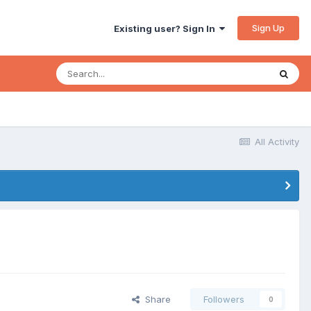
Sign Up
Existing user? Sign In
All Activity
Share
Followers
0