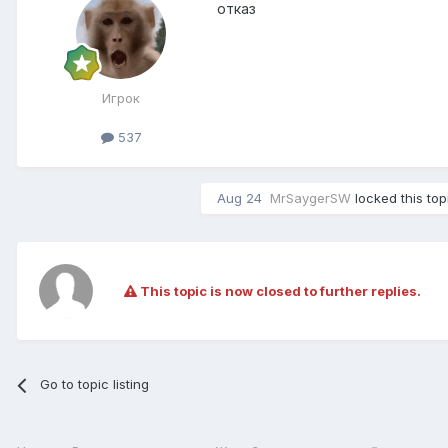
отказ
Игрок
537
Aug 24
MrSaygerSW
locked this top
This topic is now closed to further replies.
Go to topic listing