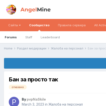
Сайты
Сообщество
Правила сервера
All Activ
Forums
Staff
Leaderboard
Home
Раздел модерации
Жалоба на персонал
Бан за прос
Бан за просто так
отказано
By
pvpNaSkile
March 3, 2023
in
Жалоба на персонал