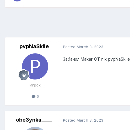
pvpNaSkile
Posted
March 3, 2023
Забанил Makar_OT nik pvpNaSki
Игрок
6
obe3ynka____
Posted
March 3, 2023