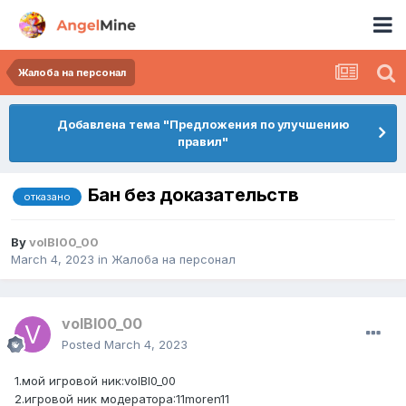
Жалоба на персонал
Добавлена тема "Предложения по улучшению
правил"
Бан без доказательств
отказано
By
volBI00_00
March 4, 2023
in
Жалоба на персонал
volBI00_00
Posted
March 4, 2023
1.мой игровой ник:volBI0_00
2.игровой ник модератора:11moren11