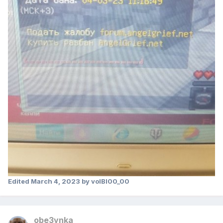
Edited
March 4, 2023
by volBI00_00
obe3ynka____