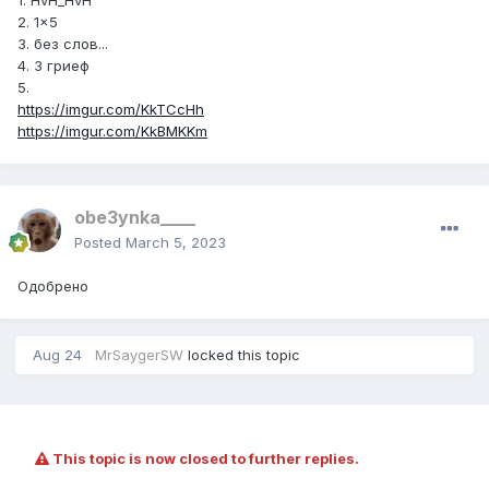
1. HvH_HvH
2. 1x5
3. без слов...
4. 3 гриеф
5.
https://imgur.com/KkTCcHh
https://imgur.com/KkBMKKm
obe3ynka____
Posted
March 5, 2023
Одобрено
Aug 24
MrSaygerSW
locked this topic
This topic is now closed to further replies.