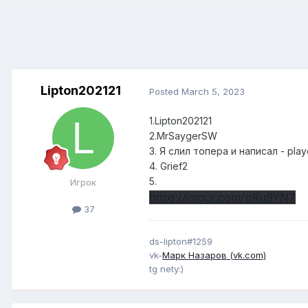
Lipton202121
Posted
March 5, 2023
1.Lipton202121
2.MrSaygerSW
3. Я слил топера и написал - play
4. Grief2
5.
Игрок
https://imgur.com/pRu9YN7
37
ds-lipton#1259
vk-
Марк Назаров (vk.com)
tg nety:)