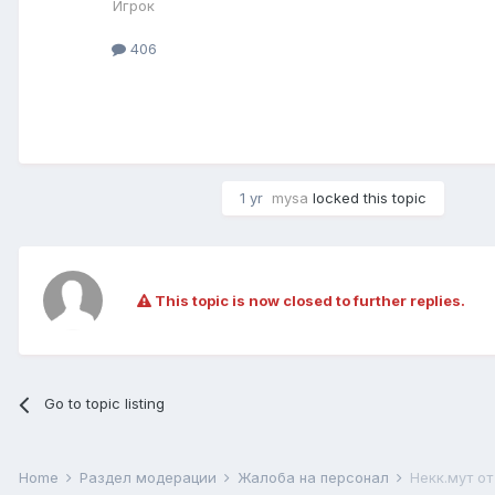
Игрок
406
1 yr
mysa
locked this topic
This topic is now closed to further replies.
Go to topic listing
Home
Раздел модерации
Жалоба на персонал
Некк.мут от