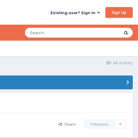
Sign Up
Existing user? Sign In
All Activity
Share
Followers
0