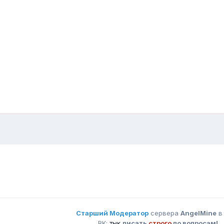
Старший Модератор
сервера
AngelMine
в
ВК:
тык
писать
строго
по вопросам!