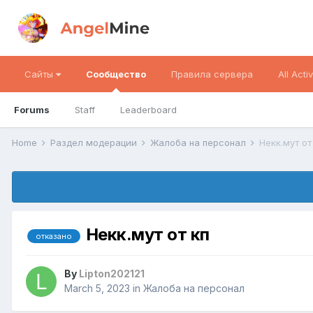
Сайты
Сообщество
Правила сервера
All Activ
Forums
Staff
Leaderboard
Home
Раздел модерации
Жалоба на персонал
Некк.мут от
Некк.мут от кп
отказано
By
Lipton202121
March 5, 2023
in
Жалоба на персонал