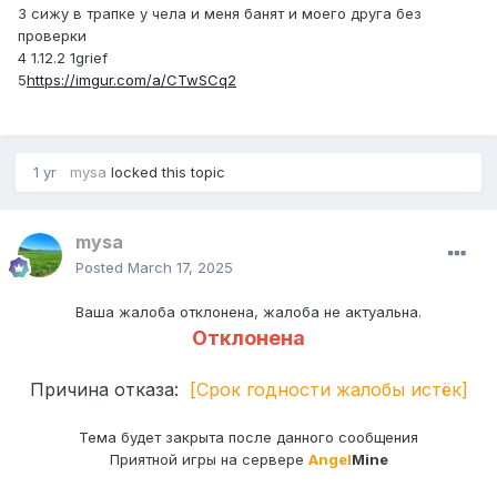
3 сижу в трапке у чела и меня банят и моего друга без
проверки
4 1.12.2 1grief
5
https://imgur.com/a/CTwSCq2
1 yr
mysa
locked this topic
mysa
Posted
March 17, 2025
Ваша жалоба отклонена, жалоба не актуальна.
Отклонена
Причина отказа:
[Срок годности жалобы истëк]
Тема будет закрыта после данного сообщения
Приятной игры на сервере
Angel
Mine