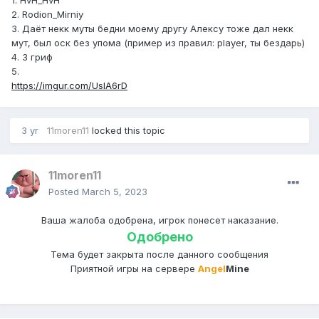
1. HvH_HvH
2. Rodion_Mirniy
3. Даёт некк муты бедни моему другу Алексу тоже дал некк
мут, был оск без упома (пример из правил: player, ты бездарь)
4. 3 гриф
5.
https://imgur.com/UsIA6rD
3 yr
11moren11
locked this topic
11moren11
Posted
March 5, 2023
Ваша жалоба одобрена, игрок понесет наказание.
Одобрено
Тема будет закрыта после данного сообщения
Приятной игры на сервере
Angel
Mine