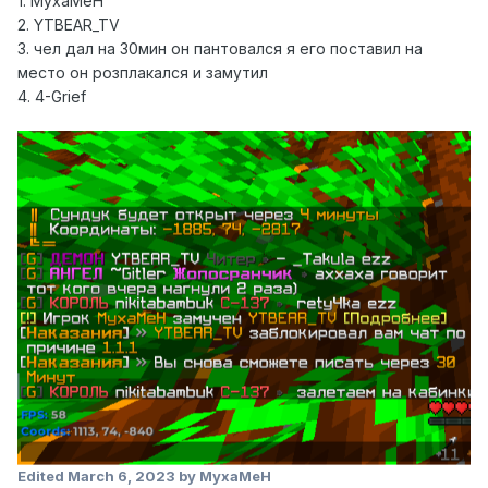
1. MyxaMeH
2. YTBEAR_TV
3. чел дал на 30мин он пантовался я его поставил на
место он розплакался и замутил
4. 4-Grief
Edited
March 6, 2023
by MyxaMeH