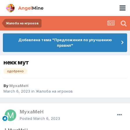
Жалоба на игроков
Добавлена тема "Предложения по улучшению
правил"
некк мут
одобрено
By
MyxaMeH
March 6, 2023
in
Жалоба на игроков
MyxaMeH
Posted
March 6, 2023