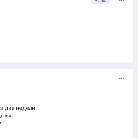
Author
з две недели
щения
e