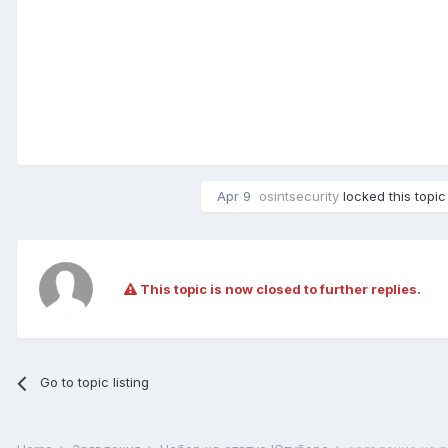
Apr 9
osintsecurity
locked this topic
This topic is now closed to further replies.
Go to topic listing