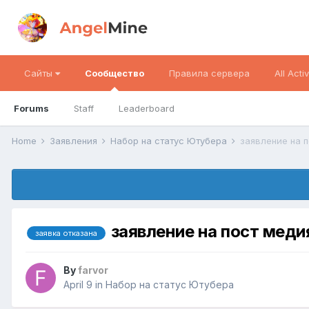
Сайты
Сообщество
Правила сервера
All Activ
Forums
Staff
Leaderboard
Home
Заявления
Набор на статус Ютубера
заявление на 
заявление на пост меди
заявка отказана
By
farvor
April 9
in
Набор на статус Ютубера