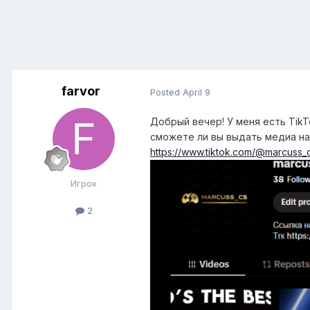
farvor
Posted
April 9
Добрый вечер! У меня есть TikT
сможете ли вы выдать медиа на 
https://www.tiktok.com/@marcuss_
Игрок
2