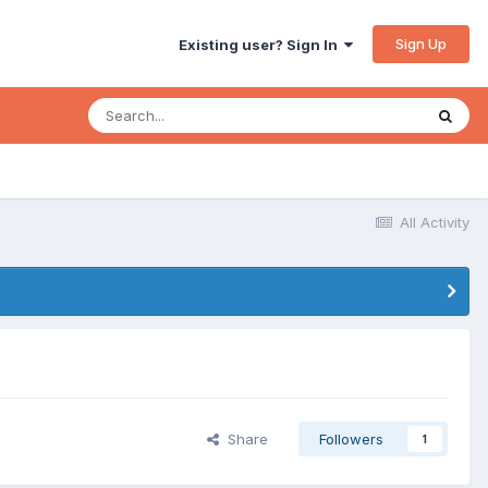
Sign Up
Existing user? Sign In
All Activity
Share
Followers
1