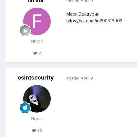
farvor
Posted
April 9
Марк Бандурин
https://vk.com
/id290518902
Игрок
2
osintsecurity
Posted
April 9
Игрок
30