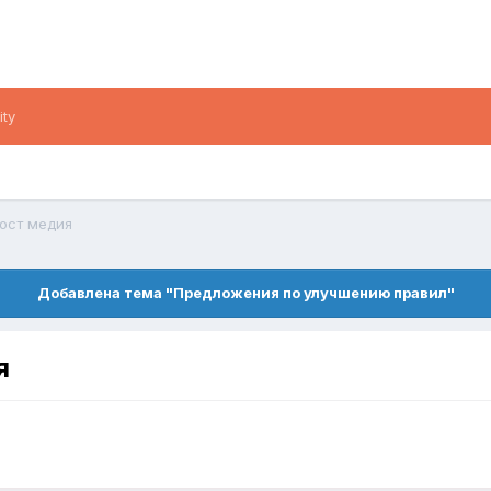
ity
пост медия
Добавлена тема "Предложения по улучшению правил"
я