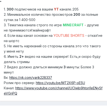
1.
300
подписчиков на вашем
YT
канале.:205
2. Минимальное количество просмотров
200
за полные
сутки.:за 1 400-500
3. Тематика канала строго по игре
MINECRAFT
- другие
не принимаются!:майнкрафт
4. Если ваш канал основан на
YOUTUBE SHORTS
- отказ!:не
на шортс
5. Не иметь нареканий со стороны канала.:это что такого
у меня нету
6. Иметь
2+
видео на нашем сервере!: Есть,и скоро буду
делать стримы
7. Видео должно длиться минимум
3
минуты: Более 3
минут
Вк:
https://vk.com/yarik228337
Ролик про сервер:
https://youtu.be/MT2X6P-oE5U
Канал:
https://www.youtube.com/channel/UCIwlp9hton1eENySf
eVGnPQ