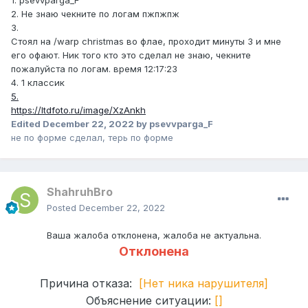
1. psevvparga_F
2. Не знаю чекните по логам пжпжпж
3.
Стоял на /warp christmas во флае, проходит минуты 3 и мне
его офают. Ник того кто это сделал не знаю, чекните
пожалуйста по логам. время 12:17:23
4. 1 классик
5.
https://ltdfoto.ru/image/XzAnkh
Edited
December 22, 2022
by psevvparga_F
не по форме сделал, терь по форме
ShahruhBro
Posted
December 22, 2022
Ваша жалоба отклонена, жалоба не актуальна.
Отклонена
Причина отказа:
[Нет ника нарушителя]
Объяснение ситуации:
[]