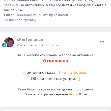
Короче, пишите канал DFRSO там в сообществе скрин,
забанили за автокликер, а там его нет!! Я чат оффнул в итоге я
бан за 2.1.4
Edited
December 23, 2022
by Гамасек
Не написал причину
sPerfomance
Posted
December 23, 2022
Ваша жалоба отклонена, жалоба не актуальна.
Отклонена
Причина отказа:
[Не по форме]
Объяснение ситуации:
[]
Тема будет закрыта после данного сообщения
Приятной игры на сервере
Angel
Mine