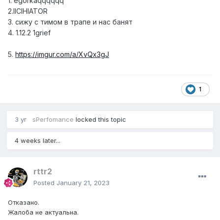
1. egorkaqqqqqq
2.IICIHIATOR
3. сижу с тимом в трапе и нас банят
4. 1.12.2 1grief
5.
https://imgur.com/a/XvQx3gJ
1
3 yr
sPerfomance
locked this topic
4 weeks later...
rttr2
Posted
January 21, 2023
Отказано.
Жалоба не актуальна.