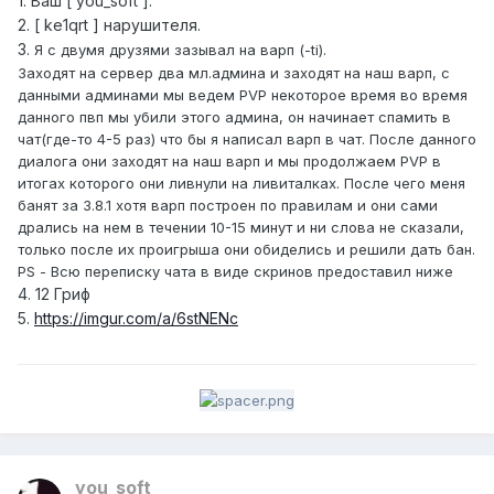
1. Ваш [ you_soft ].
2. [ ke1qrt ] нарушителя.
3.
Я с двумя друзями зазывал на варп (-ti).
Заходят на сервер два мл.админа и заходят на наш варп, с
данными админами мы ведем PVP некоторое время во время
данного пвп мы убили этого админа, он начинает спамить в
чат(где-то 4-5 раз) что бы я написал варп в чат. После данного
диалога они заходят на наш варп и мы продолжаем PVP в
итогах которого они ливнули на ливиталках. После чего меня
банят за 3.8.1 хотя варп построен по правилам и они сами
дрались на нем в течении 10-15 минут и ни слова не сказали,
только после их проигрыша они обиделись и решили дать бан.
PS - Всю переписку чата в виде скринов предоставил ниже
4. 12 Гриф
5.
https://imgur.com/a/6stNENc
you_soft