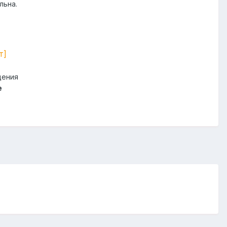
льна.
т
]
щения
e