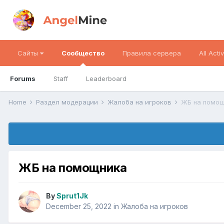
Сайты
Сообщество
Правила сервера
All Activ
Forums
Staff
Leaderboard
Home
Раздел модерации
Жалоба на игроков
ЖБ на помощ
ЖБ на помощника
By
Sprut1Jk
December 25, 2022
in
Жалоба на игроков