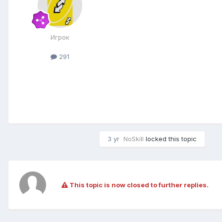
Игрок
291
3 yr
NoSkill
locked this topic
This topic is now closed to further replies.