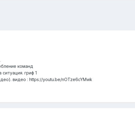
_
ребление команд
 ситуация. гриф 1
део). видео : https://youtu.be/nOTze6cYMwk