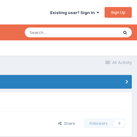
Sign Up
Existing user? Sign In
All Activity
Share
Followers
0