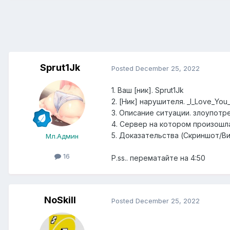
Sprut1Jk
Posted
December 25, 2022
1. Ваш [ник]. Sprut1Jk
2. [Ник] нарушителя. _I_Love_You
3. Описание ситуации. злоупот
4. Сервер на котором произошла
5. Доказательства (Скриншот/Ви
Мл.Админ
16
P.ss.. перематайте на 4:50
NoSkill
Posted
December 25, 2022