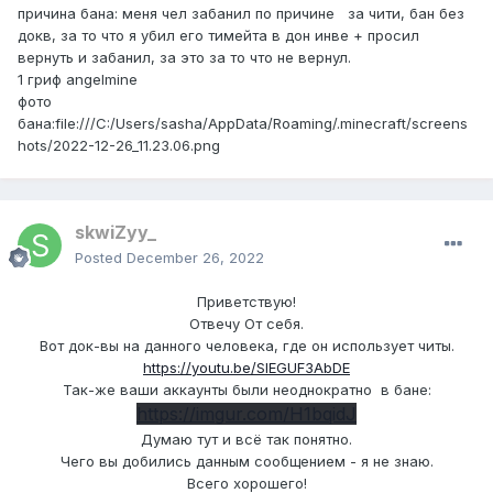
причина бана: меня чел забанил по причине за чити, бан без
докв, за то что я убил его тимейта в дон инве + просил
вернуть и забанил, за это за то что не вернул.
1 гриф angelmine
фото
бана:file:///C:/Users/sasha/AppData/Roaming/.minecraft/screens
hots/2022-12-26_11.23.06.png
skwiZyy_
Posted
December 26, 2022
Приветствую!
Отвечу От себя.
Вот док-вы на данного человека, где он использует читы.
https://youtu.be/SIEGUF3AbDE
Так-же ваши аккаунты были неоднократно в бане:
https://imgur.com/H1bqidJ
Думаю тут и всё так понятно.
Чего вы добились данным сообщением - я не знаю.
Всего хорошего!