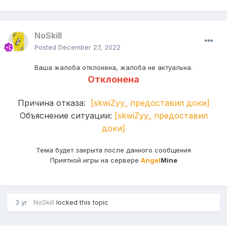
NoSkill
Posted
December 27, 2022
Ваша жалоба отклонена, жалоба не актуальна.
Отклонена
Причина отказа:
[skwiZyy_
предоставил доки]
Объяснение ситуации:
[
skwiZyy_
предоставил
доки
]
Тема будет закрыта после данного сообщения
Приятной игры на сервере
Angel
Mine
3 yr
NoSkill
locked this topic