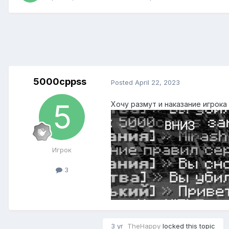
5000cppss
Posted
April 22, 2023
Хочу размут и наказание игрока 
Игрок
3
3 yr
TheHappy
locked this topic