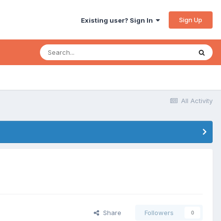
Sign Up
Existing user? Sign In
All Activity
Share
Followers
0