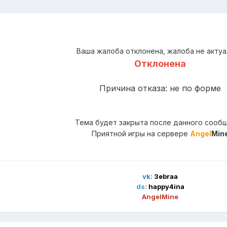
Ваша жалоба отклонена, жалоба не актуа
Отклонена
Причина отказа: не по форме
Тема будет закрыта после данного сооб
Приятной игры на сервере
Angel
Min
vk:
3ebraa
ds
:
happy4ina
AngelMine