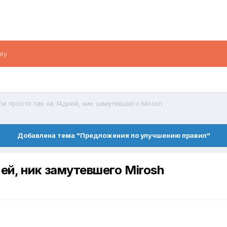
ity
и просто так на 14дней, ник замутевшего Mirosh
Добавлена тема "Предложения по улучшению правил"
ей, ник замутевшего Mirosh