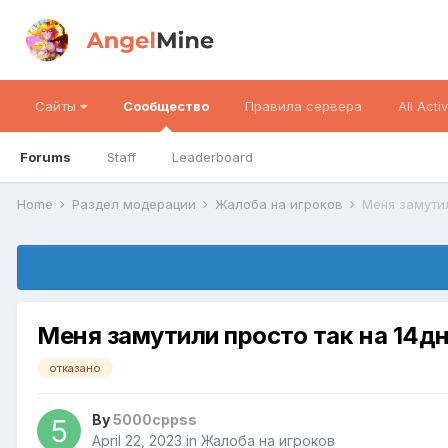
Сайты
Сообщество
Правила сервера
All Activ
Forums
Staff
Leaderboard
Home
Раздел модерации
Жалоба на игроков
Меня замутил
Меня замутили просто так на 14дн
отказано
By
5000cppss
April 22, 2023
in
Жалоба на игроков