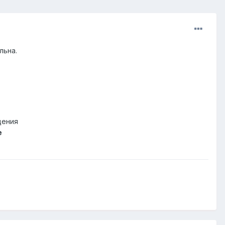
льна.
щения
e