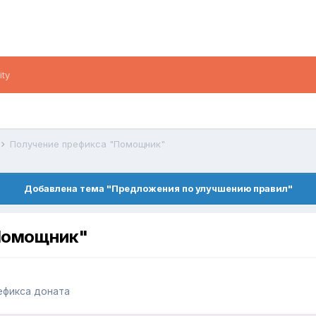
ity
Получение префикса "Помощник"
Добавлена тема "Предложения по улучшению правил"
Помощник"
ефикса доната