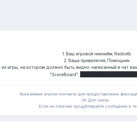
1. Ваш игровой никнейм; Radostb
2. Ваша привилегия; Помощник
т из игры, на котором должно быть видно: написанный в чат в
https://imgur.com/CW7r
"ScoreBoard".
Уважаемые игроки контакты для предоставление фиксац
VK Для связи :
Если не отвечаю продублируйте сообщение в 