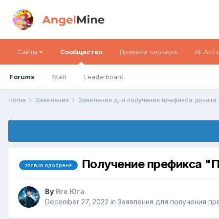
Сайты
Сообщество
Правила сервера
All Activ
Forums
Staff
Leaderboard
Home
Заявления
Заявления для получения префикса доната
Получение префикса "
заявка одобрена
By
Яге Юга
December 27, 2022
in
Заявления для получения пр