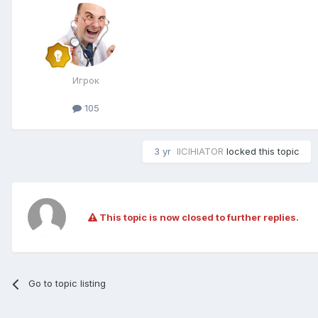
Игрок
105
3 yr
IICIHIATOR
locked this topic
This topic is now closed to further replies.
Go to topic listing