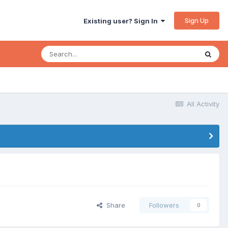
Sign Up
Existing user? Sign In
All Activity
Share
Followers
0