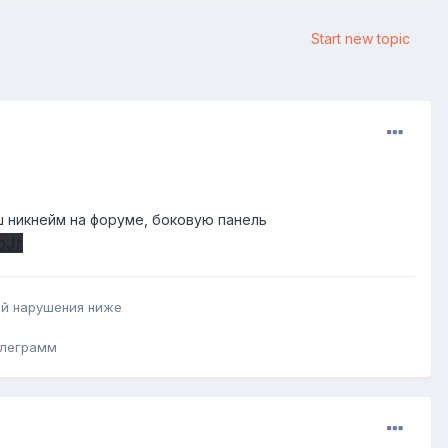
Start new topic
аш никнейм на форуме, боковую панель
oJr
ий нарушения ниже
телеграмм