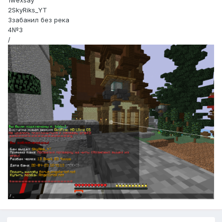
1wexsay
2SkyRiks_YT
3забанил без река
4№3
/