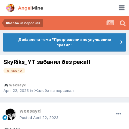
Жалоба на персонал
Добавлена тема "Предложения по улучшению
правил"
SkyRiks_YT забанил без река!!
отказано
By
wexsayd
April 22, 2023
in
Жалоба на персонал
wexsayd
Posted
April 22, 2023