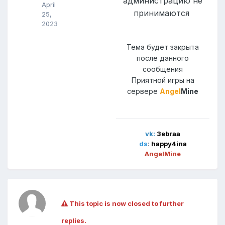
администрацию не
April
принимаются
25,
2023
Тема будет закрыта
после данного
сообщения
Приятной игры на
сервере
Angel
Mine
vk:
3ebraa
ds
:
happy4ina
AngelMine
This topic is now closed to further
replies.