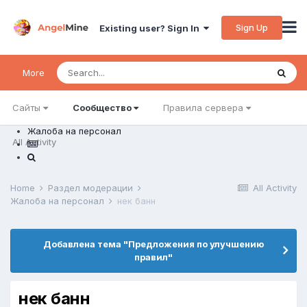
Sign Up
Existing user? Sign In
More
Сайты
Сообщество
Правила сервера
Жалоба на персонал
All Activity
Home
Раздел модерации
All Activity
Жалоба на персонал
нек банн
Добавлена тема "Предложения по улучшению
правил"
нек банн