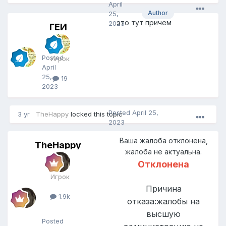
April
Author
25,
это тут причем
2023
ГЕЙ
Г
Е
Й
Posted
Игрок
April
25,
19
2023
Posted
April 25,
3 yr
TheHappy
locked this topic
2023
Ваша жалоба отклонена,
TheHappy
T
жалоба не актуальна.
h
e
Отклонена
H
Игрок
a
Причина
p
1.9k
p
отказа:жалобы на
y
высшую
Posted