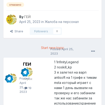
отказано
By
ГЕЙ
April 25, 2023
in
Жалоба на персонал
Share
Followers
0
Start new topic
Posted
April 25,
2023
1 1nfinityLegend
ГЕЙ
Г
2 noskill_kp
Е
3 я залетел на варп
Й
antisoft на 1 грифе к тимам
Posted
Игрок
msta который играет с
April
25,
нами 1 день вызвали на
19
2023
проверку и его забанили
так же нас забанили за
использование/хранение