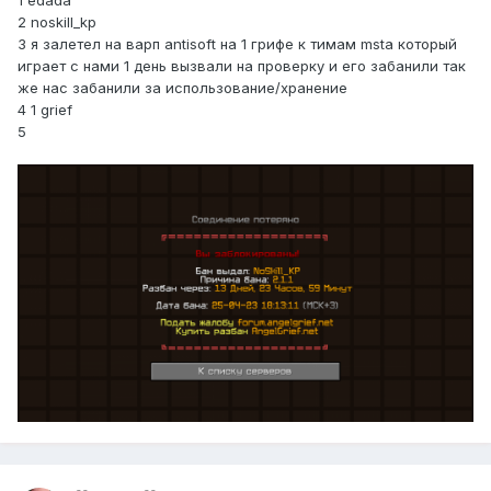
1 edada
2 noskill_kp
3 я залетел на варп antisoft на 1 грифе к тимам msta который
играет с нами 1 день вызвали на проверку и его забанили так
же нас забанили за использование/хранение
4 1 grief
5