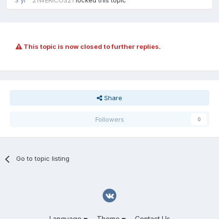
3 yr
21WERICOS21
locked this topic
This topic is now closed to further replies.
Share
Followers
0
Go to topic listing
Language
Theme
Contact Us