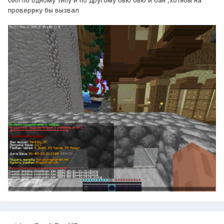
бил по одному типу и по другому бью бью и бан ,хотябы на
проверрку бы вызвал