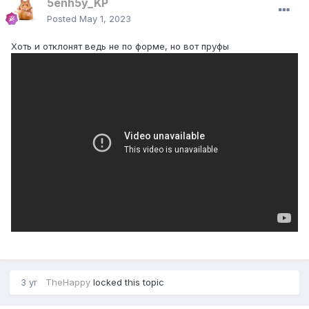
5enh5y_KP
Posted
May 1, 2023
Хоть и отклонят ведь не по форме, но вот пруфы
3 yr
TheHappy
locked this topic