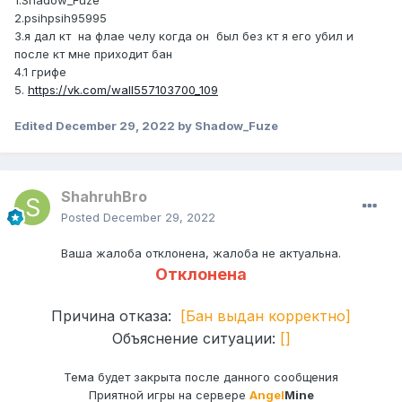
1.Shadow_Fuze
2.psihpsih95995
3.я дал кт на флае челу когда он был без кт я его убил и
после кт мне приходит бан
4.1 грифе
5.
https://vk.com/wall557103700_109
Edited
December 29, 2022
by Shadow_Fuze
ShahruhBro
Posted
December 29, 2022
Ваша жалоба отклонена, жалоба не актуальна.
Отклонена
Причина отказа:
[Бан выдан корректно]
Объяснение ситуации:
[]
Тема будет закрыта после данного сообщения
Приятной игры на сервере
Angel
Mine