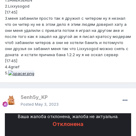
1.SAMERSEREN
2.Lixxysogod
[17:45]
3.меня забанили просто так я дружил с читером ну я незнал
что он читер ну не в этом дело я этим людям доверил хату а
они меня удалили с привата потом я играл на другом аке и
после того как я зашёл на другой ак я писал кратосу модерам
чтоб забанили читеров а они не хотели банить и потомучто
они друзья он забанил меня так что Lixxysogod можно снять с
доната и кстати причина бана 1.2.2 ну я не оскал сервер
[17:45]
4.4grief
5.
5enh5y_KP
Posted
May 3, 2023
Ваша жалоба отклонена, жалоба не актуальна.
Отклонена