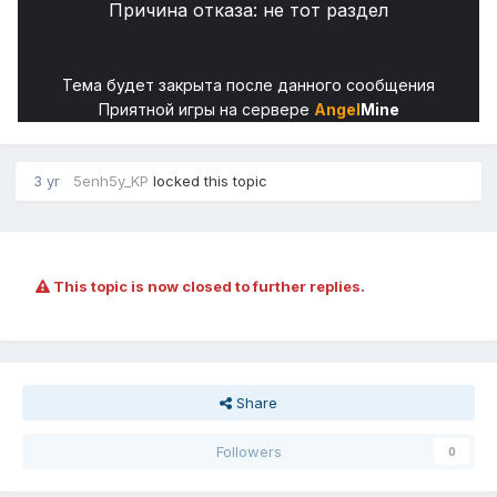
Причина отказа: не тот раздел
Тема будет закрыта после данного сообщения
Приятной игры на сервере
Angel
Mine
3 yr
5enh5y_KP
locked this topic
This topic is now closed to further replies.
Share
Followers
0