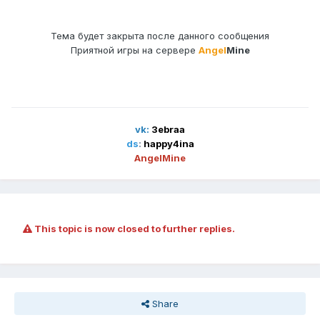
Тема будет закрыта после данного сообщения
Приятной игры на сервере
Angel
Mine
vk:
3ebraa
ds
:
happy4ina
AngelMine
This topic is now closed to further replies.
Share