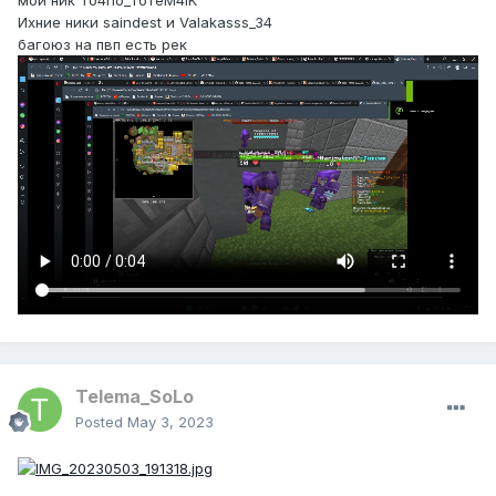
мой ник To4no_ToTeM4iK
Ихние ники saindest и Valakasss_34
багоюз на пвп есть рек
Telema_SoLo
Posted
May 3, 2023