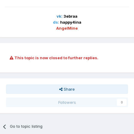
vk:
3ebraa
ds
:
happy4ina
AngelMine
This topic is now closed to further replies.
Share
Followers
0
Go to topic listing