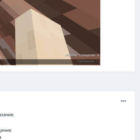
зание.
щения
e