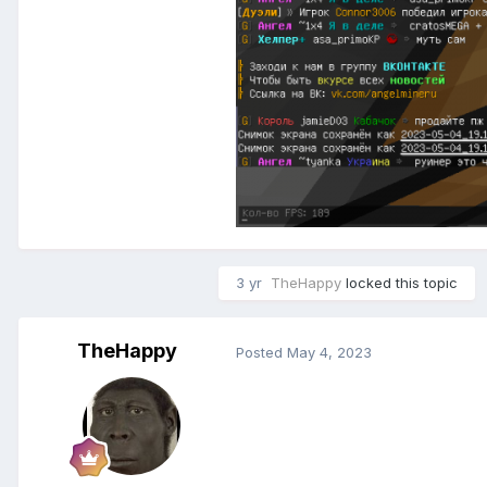
3 yr
TheHappy
locked this topic
TheHappy
Posted
May 4, 2023