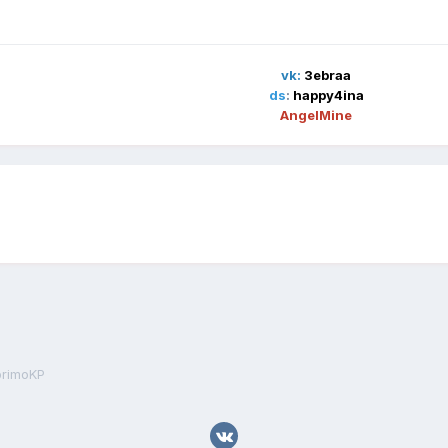
vk:
3ebraa
ds
:
happy4ina
AngelMine
primoKP