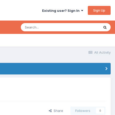
Sign Up
Existing user? Sign In
All Activity
Share
Followers
0