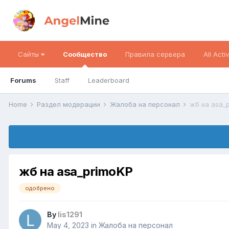
Сайты
Сообщество
Правила сервера
All Activ
Forums
Staff
Leaderboard
Home
Раздел модерации
Жалоба на персонал
жб на asa_
жб на asa_primoKP
одобрено
By
lis1291
May 4, 2023
in
Жалоба на персонал