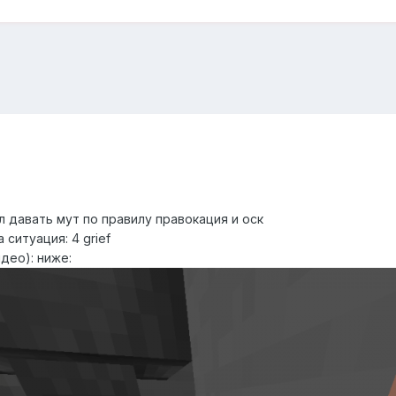
л давать мут по правилу правокация и оск
ситуация: 4 grief
део): ниже: