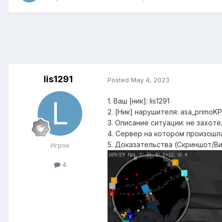
lis1291
Posted
May 4, 2023
1. Ваш [ник]: lis1291
2. [Ник] нарушителя: asa_primoKP
3. Описание ситуации: не захоте
4. Сервер на котором произошла 
5. Доказательства (Скриншот/Ви
Игрок
4