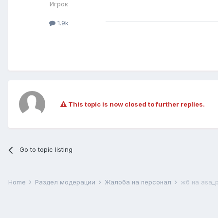
Игрок
1.9k
This topic is now closed to further replies.
Go to topic listing
Home
Раздел модерации
Жалоба на персонал
жб на asa_