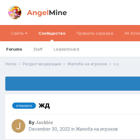
Сайты
Сообщество
Правила сервера
All Activ
Forums
Staff
Leaderboard
Home
Раздел модерации
Жалоба на игроков
жд
жд
отказано
By
Jackbis
December 30, 2022
in
Жалоба на игроков