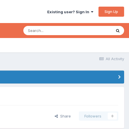
Sign Up
Existing user? Sign In
All Activity
Share
Followers
0