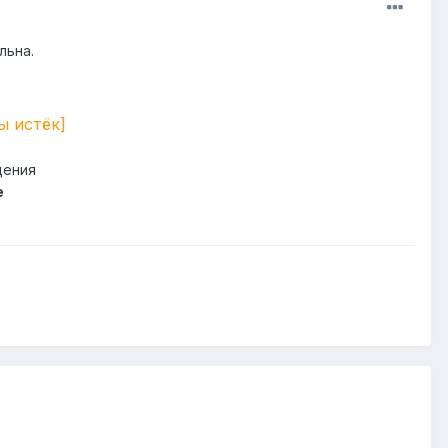
льна.
ы истëк]
щения
e