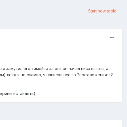
Start new topic
 я замутил его тимейта за оск он начал писать -акк, а
пам) хотя я не спамил, я написал все го 2предложения: -2
скрины вставлять)