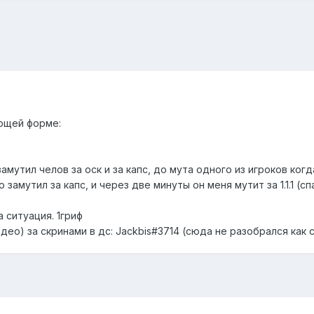
ющей форме:
амутил челов за оск и за капс, до мута одного из игроков когда
 замутил за капс, и через две минуты он меня мутит за 1.1.1 (с
 ситуация. 1гриф
део) за скринами в дс: Jackbis#3714 (сюда не разобрался как 