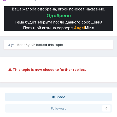
Ваша жалоба одобрена, игрок понесет наказание.
Одобрено
Тема будет закрыта после данного сообщения
Приятной игры на сервере
Angel
Mine
3 yr
5enh5y_KP
locked this topic
This topic is now closed to further replies.
Share
Followers
0