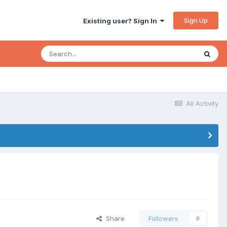
Sign Up
Existing user? Sign In
All Activity
Share
Followers
0