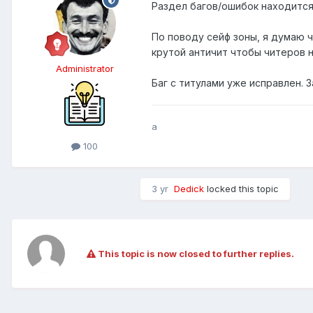
Раздел багов/ошибок находится 
По поводу сейф зоны, я думаю 
крутой античит чтобы читеров 
Administrator
Баг с титулами уже исправлен. 
a
100
3 yr
Dedick
locked this topic
This topic is now closed to further replies.