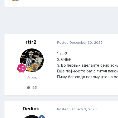
rttr2
Posted
December 30, 2022
1. rttr2
2. GRIEF
3. Во первых зделайте сейф зон
Ещё пофикисте баг с титул пако
Пишу баг сюда потому что на ф
Игрок
135
Dedick
Posted
January 3, 2023