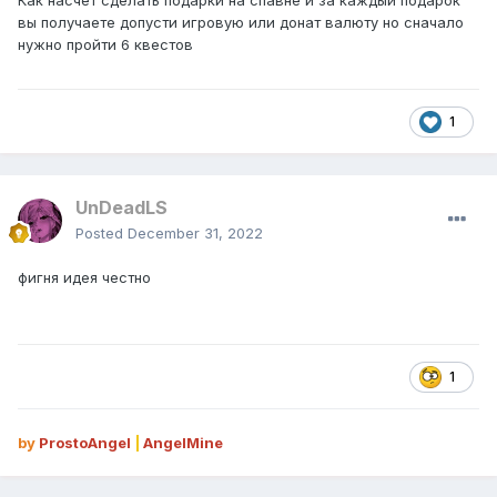
Как насчет сделать подарки на спавне и за каждый подарок
вы получаете допусти игровую или донат валюту но сначало
нужно пройти 6 квестов
1
UnDeadLS
Posted
December 31, 2022
фигня идея честно
1
by
ProstoAngel
|
AngelMine