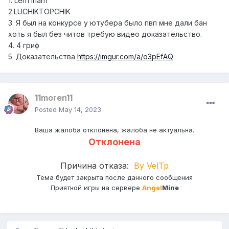
1. LenTinanT
2.LUCHIKTOPCHIK
3. Я был на конкурсе у ютубера было пвп мне дали бан
хоть я был без читов требую видео доказательство.
4. 4 гриф
5. Доказательства
https://imgur.com/a/o3pEfAQ
11moren11
Posted
May 14, 2023
Ваша жалоба отклонена, жалоба не актуальна.
Отклонена
Причина отказа:
By VelTp
Тема будет закрыта после данного сообщения
Приятной игры на сервере
Angel
Mine