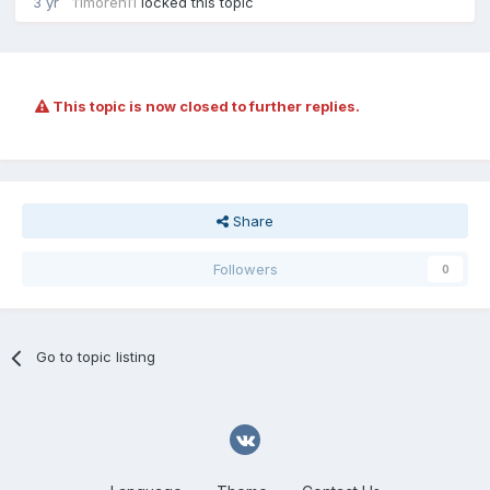
3 yr
11moren11
locked this topic
This topic is now closed to further replies.
Share
Followers
0
Go to topic listing