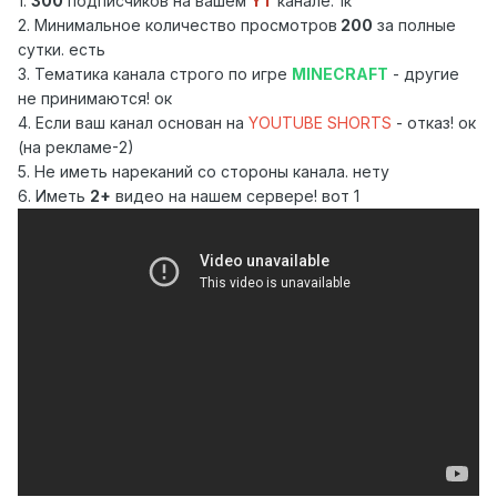
1.
300
подписчиков на вашем
YT
канале. 1к
2. Минимальное количество просмотров
200
за полные
сутки. есть
3. Тематика канала строго по игре
MINECRAFT
- другие
не принимаются! ок
4. Если ваш канал основан на
YOUTUBE SHORTS
- отказ! ок
(на рекламе-2)
5. Не иметь нареканий со стороны канала. нету
6. Иметь
2+
видео на нашем сервере! вот 1