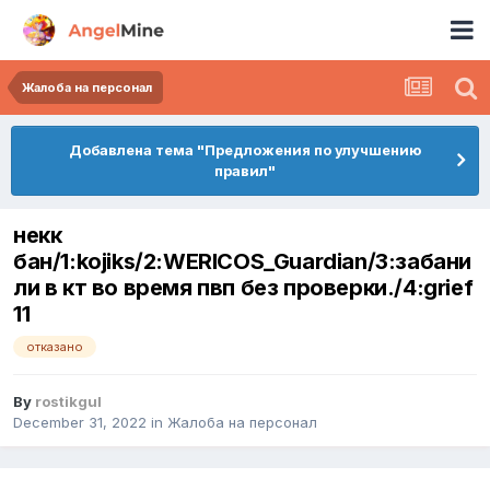
Жалоба на персонал
Добавлена тема "Предложения по улучшению
правил"
некк
бан/1:kojiks/2:WERICOS_Guardian/3:забани
ли в кт во время пвп без проверки./4:grief
11
отказано
By
rostikgul
December 31, 2022
in
Жалоба на персонал