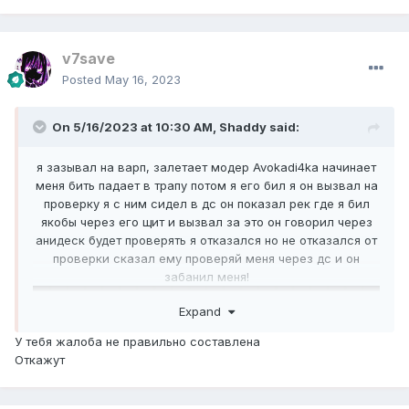
v7save
Posted
May 16, 2023
On 5/16/2023 at 10:30 AM,
Shaddy
said:
я зазывал на варп, залетает модер Avokadi4ka начинает
меня бить падает в трапу потом я его бил я он вызвал на
проверку я с ним сидел в дс он показал рек где я бил
якобы через его щит и вызвал за это он говорил через
анидеск будет проверять я отказался но не отказался от
проверки сказал ему проверяй меня через дс и он
забанил меня!
Expand
У тебя жалоба не правильно составлена
Откажут