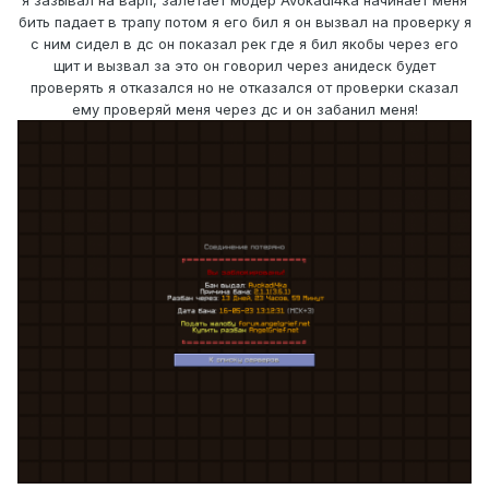
я зазывал на варп, залетает модер Avokadi4ka начинает меня
бить падает в трапу потом я его бил я он вызвал на проверку я
с ним сидел в дс он показал рек где я бил якобы через его
щит и вызвал за это он говорил через анидеск будет
проверять я отказался но не отказался от проверки сказал
ему проверяй меня через дс и он забанил меня!