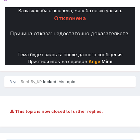
Ваша жалоба отклонена, жалоба не актуальна.
Отклонена
Причина отказа: недостаточно доказательств
Тема будет закрыта после данного сообщения
Приятной игры на сервере
Angel
Mine
3 yr
5enh5y_KP
locked this topic
This topic is now closed to further replies.