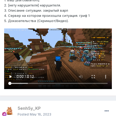
1. Ваш [Ban3aBanom].
2. [нету нарушителя] нарушителя.
3. Описание ситуации. закрытый варп
4. Сервер на котором произошла ситуация. гриф 1
5. Доказательства (Скриншот/Видео).
5enh5y_KP
Posted
May 16, 2023