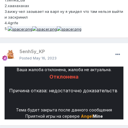
1.semka_da
2.xaaxaxaxax
3.вижу чел зазывает на варп ну я увидел что там нельзя выйти
и заскринил
4.4grife
5.
5enh5y_KP
Posted
May 16, 2023
Ваша жалоба отклонена, жалоба не актуальна.
Отклонена
Причина отказа: недостаточно доказательств
Тема будет закрыта после данного сообщения
Приятной игры на сервере
Angel
Mine