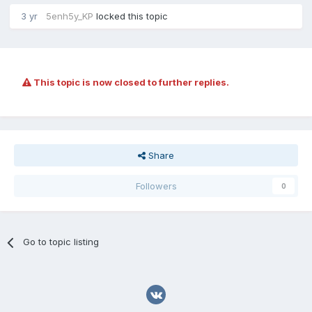
3 yr
5enh5y_KP
locked this topic
This topic is now closed to further replies.
Share
Followers
0
Go to topic listing