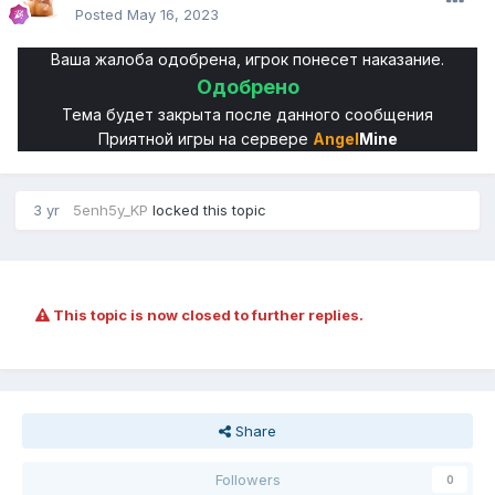
Posted
May 16, 2023
Ваша жалоба одобрена, игрок понесет наказание.
Одобрено
Тема будет закрыта после данного сообщения
Приятной игры на сервере
Angel
Mine
3 yr
5enh5y_KP
locked this topic
This topic is now closed to further replies.
Share
Followers
0