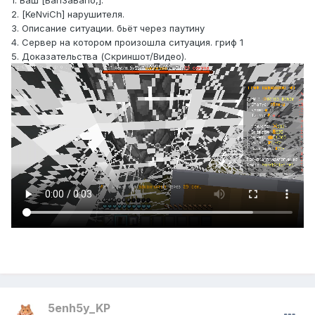
1. Ваш [Ban3aBano,].
2. [KeNviCh] нарушителя.
3. Описание ситуации. бьёт через паутину
4. Сервер на котором произошла ситуация. гриф 1
5. Доказательства (Скриншот/Видео).
5enh5y_KP