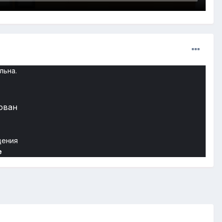
льна.
рован
щения
e