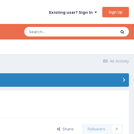
Sign Up
Existing user? Sign In
All Activity
Share
Followers
0