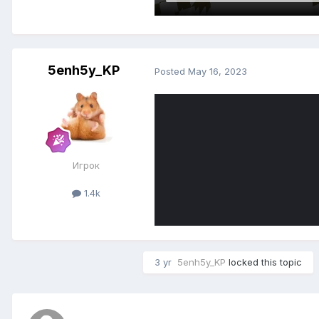
5enh5y_KP
Posted
May 16, 2023
Игрок
1.4k
3 yr
5enh5y_KP
locked this topic