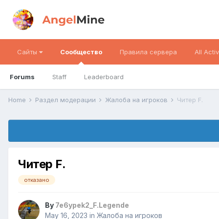
Сайты
Сообщество
Правила сервера
All Activ
Forums
Staff
Leaderboard
Home
Раздел модерации
Жалоба на игроков
Читер F.
Читер F.
отказано
By
7e6ypek2_F.Legende
May 16, 2023
in
Жалоба на игроков