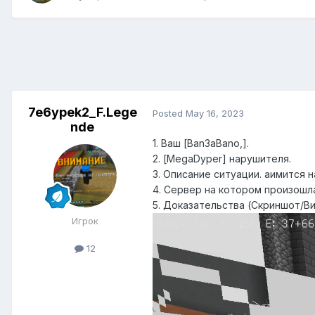
7e6ypek2_F.Lege
Posted
May 16, 2023
nde
1. Ваш [Ban3aBano,].
2. [MegaDyper] нарушителя.
3. Описание ситуации. aимится н
4. Сервер на котором произошла
5. Доказательства (Скриншот/Ви
Игрок
12