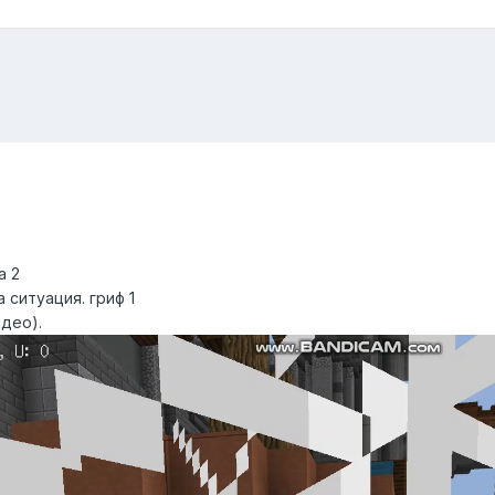
а 2
 ситуация. гриф 1
део).