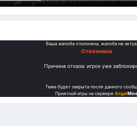
Ваша жалоба отклонена, жалоба не актуа
Отклонена
Причина отказа: игрок уже заблоки
Тема будет закрыта после данного сооб
Приятной игры на сервере
Angel
Min