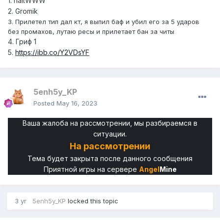
1. haltWWW
2. Gromik
3. Прилетел тип дал кт, я выпил баф и убил его за 5 ударов
без промахов, лутаю ресы и прилетает бан за читы
4. Гриф 1
5.
https://ibb.co/Y2VDsYF
5enh5y_KP
Posted
May 16, 2023
Ваша жалоба на рассмотрении, мы разбираемся в
ситуации.
На
рассмотрении
Тема будет закрыта после данного сообщения
Приятной игры на сервере
Angel
Mine
3 yr
5enh5y_KP
locked this topic