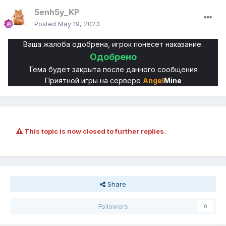
5enh5y_KP
Posted
May 19, 2023
Ваша жалоба одобрена, игрок понесет наказание.
Одобрено
Тема будет закрыта после данного сообщения
Приятной игры на сервере
Angel
Mine
This topic is now closed to further replies.
Share
Followers
0