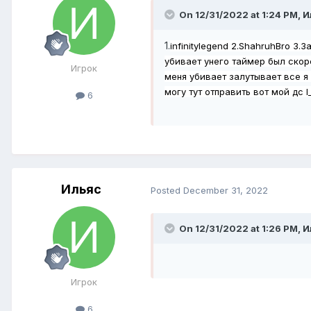
On 12/31/2022 at 1:24 PM,
И
1.
infinitylegend 2.ShahruhBro 3
убивает унего таймер был скор
Игрок
меня убивает залутывает все я 
могу тут отправить вот мой дс I
6
Ильяс
Posted
December 31, 2022
On 12/31/2022 at 1:26 PM,
И
Игрок
6