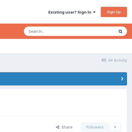
Sign Up
Existing user? Sign In
All Activity
Share
Followers
0