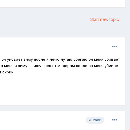
Start new topic
в) он уибвает зиму после я лечю лутаю убегаю он меня убивает
ил меня и зиму я пишу спек ст модерам после он меня убивает
т скрин
Author