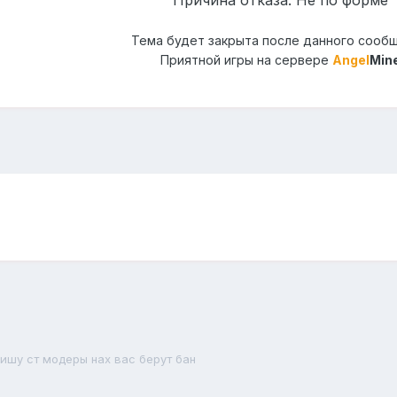
Причина отказа: Не по форме
Тема будет закрыта после данного сооб
Приятной игры на сервере
Angel
Min
пишу ст модеры нах вас берут бан