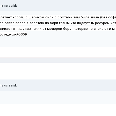
льяс
said:
.Залетает король с шариком сили с софтами там была зима (без соф
ее всего после я залетаю на варп голым что подлутать ресурсы ко
ливает я пишу нах таких ст модеров берут которые не спекают и мне
_love_erxik#5609
льяс
said: