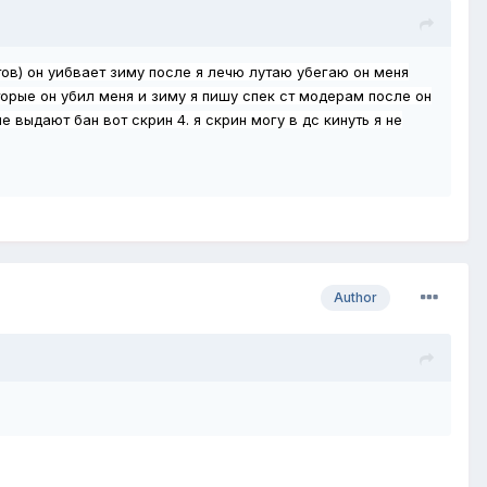
тов) он уибвает зиму после я лечю лутаю убегаю он меня
торые он убил меня и зиму я пишу спек ст модерам после он
 выдают бан вот скрин 4. я скрин могу в дс кинуть я не
Author