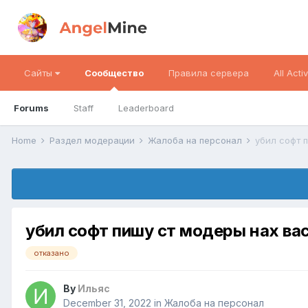
Сайты
Сообщество
Правила сервера
All Activ
Forums
Staff
Leaderboard
Home
Раздел модерации
Жалоба на персонал
убил софт 
убил софт пишу ст модеры нах вас
отказано
By
Ильяс
December 31, 2022
in
Жалоба на персонал