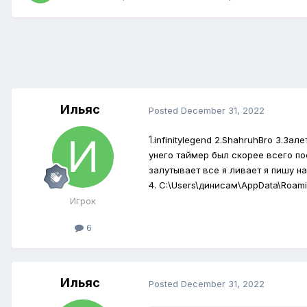
Ильяс
Posted
December 31, 2022
1.
infinitylegend 2.ShahruhBro 3.З
унего таймер был скорее всего по
залутывает все я ливает я пишу н
4. C:\Users\динисам\AppData\Roamin
Игрок
6
Ильяс
Posted
December 31, 2022