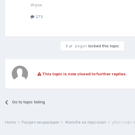
Игрок
273
3 yr
poguri
locked this topic
This topic is now closed to further replies.
Go to topic listing
Home
Раздел модерации
Жалоба на персонал
убил софт 