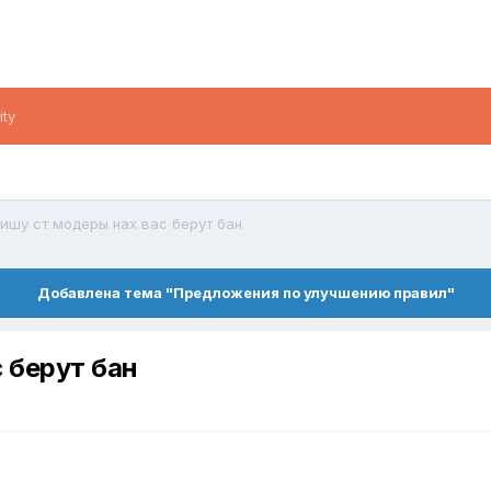
ity
пишу ст модеры нах вас берут бан
Добавлена тема "Предложения по улучшению правил"
 берут бан