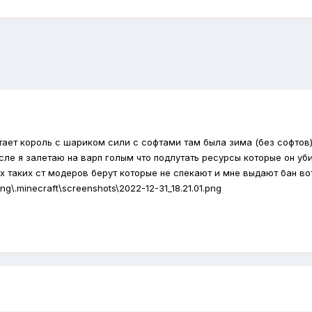
алетает король с шариком сили с софтами там была зима (без софто
сле я залетаю на варп голым что подлутать ресурсы которые он уб
ах таких ст модеров берут которые не спекают и мне выдают бан во
g\.minecraft\screenshots\2022-12-31_18.21.01.png