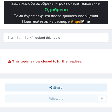
Ваша жалоба одобрена, игрок
понесет наказание.
Одобрено
Тема будет закрыта после данного сообщения
Приятной игры на сервере
Angel
Mine
3 yr
5enh5y_KP
locked this topic
This topic is now closed to further replies.
Share
Followers
0