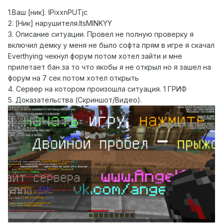
1.Ваш [ник]. lPixxnPUTjc
2. [Ник] нарушителя.ItsMINKYY
3. Описание ситуации. Провел не полную проверку я
включил демку у меня не было софта прям в игре я скачал
Everthying чекнул форум потом хотел зайти и мне
прилетает бан за то что якобы я не открыл но я зашел на
форум на 7 сек потом хотел открыть
4. Сервер на котором произошла ситуация. 1 ГРИФ
5. Доказательства (Скриншот/Видео).