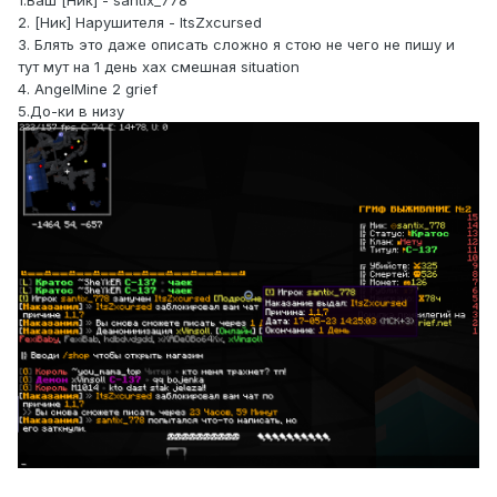
1.Ваш [Ник] - santix_778
2. [Ник] Нарушителя - ItsZxcursed
3. Блять это даже описать сложно я стою не чего не пишу и
тут мут на 1 день хах смешная situation
4. AngelMine 2 grief
5.До-ки в низу