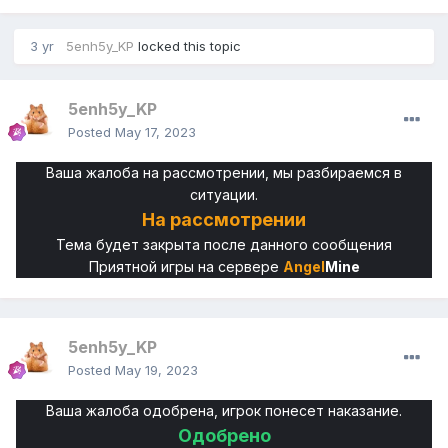
3 yr
5enh5y_KP
locked this topic
5enh5y_KP
Posted
May 17, 2023
Ваша жалоба на рассмотрении, мы разбираемся в
ситуации.
На
рассмотрении
Тема будет закрыта после данного сообщения
Приятной игры на сервере
Angel
Mine
5enh5y_KP
Posted
May 19, 2023
Ваша жалоба одобрена, игрок понесет наказание.
Одобрено