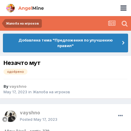
Жалоба на игроков
Добавлена тема "Предложения по улучшению
правил"
Незачто мут
одобрено
By
vayshno
May 17, 2023
in
Жалоба на игроков
vayshno
Posted
May 17, 2023