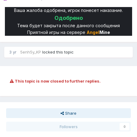
Ваша жалоба одобрена, игрок понесет наказание.
Одобрено
Тема будет закрыта после данного сообщения
Приятной игры на сервере
Angel
Mine
3 yr
5enh5y_KP
locked this topic
This topic is now closed to further replies.
Share
Followers
0