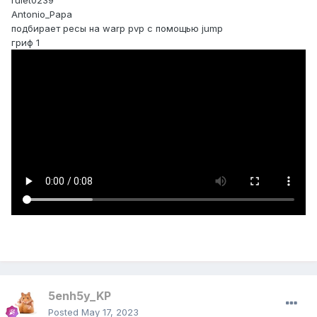
rulet0239
Antonio_Papa
подбирает ресы на warp pvp с помощью jump
гриф 1
5enh5y_KP
Posted
May 17, 2023