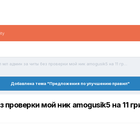
ity
меня забанил мл админ за читы без проверки мой ник amogusik5 на 11 грифе меня проверяли
Добавлена тема "Предложения по улучшению правил"
з проверки мой ник amogusik5 на 11 г