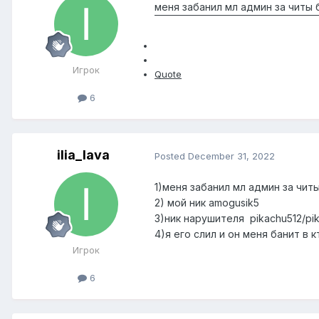
меня забанил мл админ за читы 
Игрок
Quote
6
ilia_lava
Posted
December 31, 2022
1)
меня забанил мл админ за чит
2)
мой
ник amogusik5
3)ник нарушителя pikachu512/pi
4)я его слил и он меня банит в к
Игрок
6