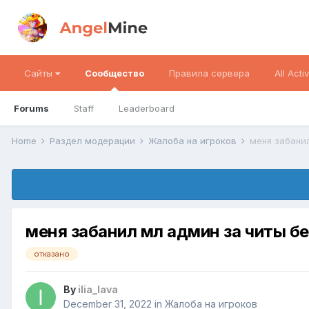
Сайты
Сообщество
Правила сервера
All Activ
Forums
Staff
Leaderboard
Home
Раздел модерации
Жалоба на игроков
меня забанил мл админ за читы бе
отказано
By
ilia_lava
December 31, 2022
in
Жалоба на игроков