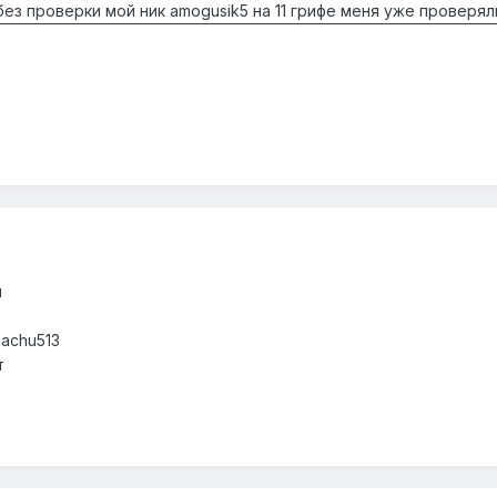
без проверки мой ник amogusik5 на 11 грифе меня уже проверя
ы
kachu513
т