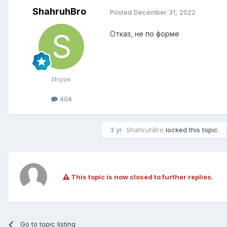
ShahruhBro
Posted
December 31, 2022
Отказ, не по форме
Игрок
404
3 yr
ShahruhBro
locked this topic
This topic is now closed to further replies.
Go to topic listing