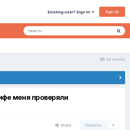
Sign Up
Existing user? Sign In
All Activity
рифе меня проверяли
Share
Followers
0