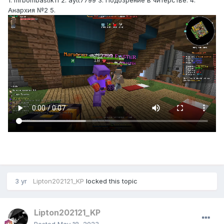
1. mrbombastik11 2. aytt7799 3. Подозрение в читерстве. 4.
Анархия №2 5.
3 yr
Lipton202121_KP
locked this topic
Lipton202121_KP