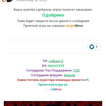
Posted
May 18, 2023
Ваша жалоба одобрена, игрок понесет наказание.
Одобрено
Тема будет закрыта после данного сообщения
Приятной игры на сервере
Angel
Mine
1
VK
-
Lipton<3
DS
-
lipton1259
Сотрудник Тех.Поддержки
-
ТХП
Сотрудник форума
-
Форум
Заместитель куратора команды проекта
#1
.
Приятной игры на
Ang
elM
ine