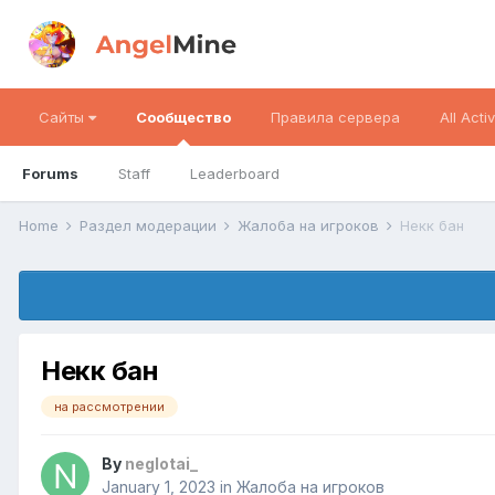
Сайты
Сообщество
Правила сервера
All Activ
Forums
Staff
Leaderboard
Home
Раздел модерации
Жалоба на игроков
Некк бан
Некк бан
на рассмотрении
By
neglotai_
January 1, 2023
in
Жалоба на игроков