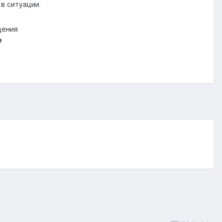
в ситуации.
щения
e