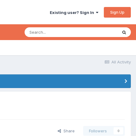
Sign Up
Existing user? Sign In
All Activity
Share
Followers
0