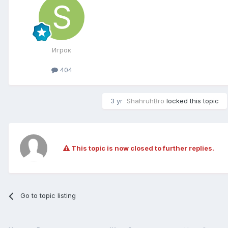
Игрок
404
3 yr
ShahruhBro
locked this topic
This topic is now closed to further replies.
Go to topic listing