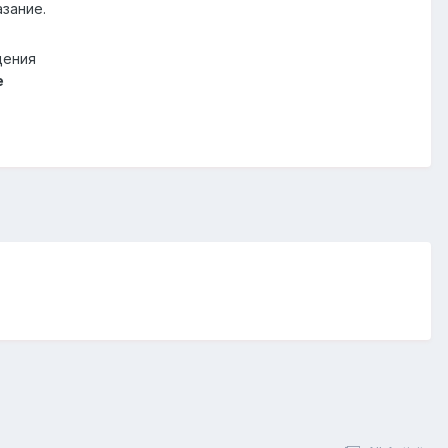
зание.
щения
e