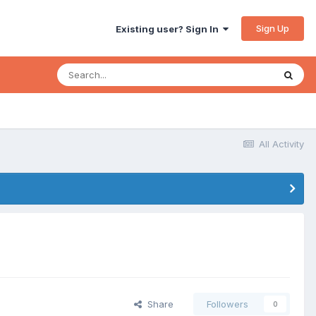
Sign Up
Existing user? Sign In
All Activity
Share
Followers
0