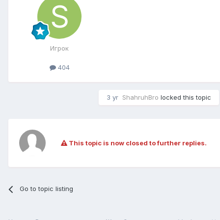
Игрок
404
3 yr
ShahruhBro
locked this topic
This topic is now closed to further replies.
Go to topic listing