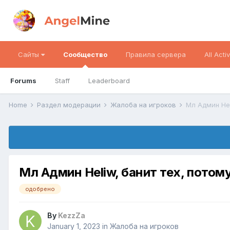
Сайты
Сообщество
Правила сервера
All Activ
Forums
Staff
Leaderboard
Home
Раздел модерации
Жалоба на игроков
Мл Админ Hel
Мл Админ Heliw, банит тех, потому
одобрено
By
KezzZa
January 1, 2023
in
Жалоба на игроков