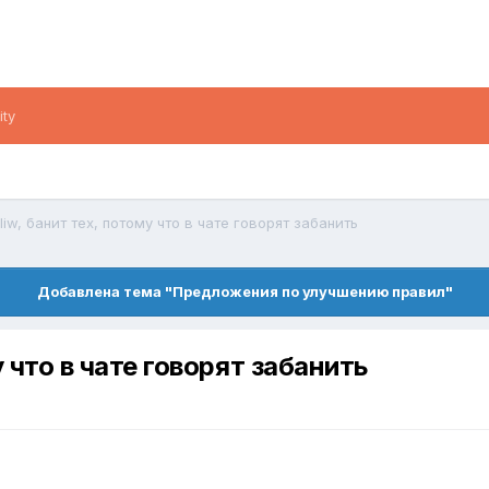
ity
iw, банит тех, потому что в чате говорят забанить
Добавлена тема "Предложения по улучшению правил"
 что в чате говорят забанить